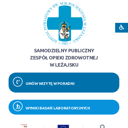
SAMODZIELNY PUBLICZNY
ZESPÓŁ OPIEKI ZDROWOTNEJ
W LEŻAJSKU
UMÓW WIZYTĘ W PORADNI
WYNIKI BADAŃ LABORATORYJNYCH