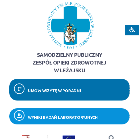
SAMODZIELNY PUBLICZNY
ZESPÓŁ OPIEKI ZDROWOTNEJ
W LEŻAJSKU
UMÓW WIZYTĘ W PORADNI
WYNIKI BADAŃ LABORATORYJNYCH