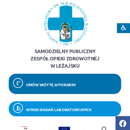
SAMODZIELNY PUBLICZNY
ZESPÓŁ OPIEKI ZDROWOTNEJ
W LEŻAJSKU
UMÓW WIZYTĘ W PORADNI
WYNIKI BADAŃ LABORATORYJNYCH