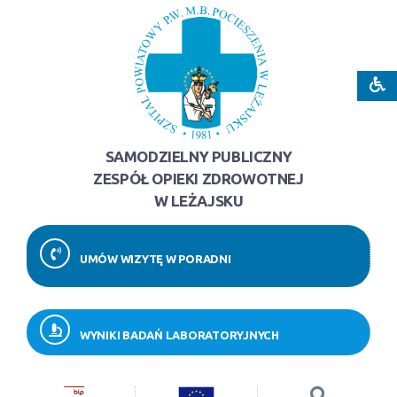
SAMODZIELNY PUBLICZNY
ZESPÓŁ OPIEKI ZDROWOTNEJ
W LEŻAJSKU
UMÓW WIZYTĘ W PORADNI
WYNIKI BADAŃ LABORATORYJNYCH