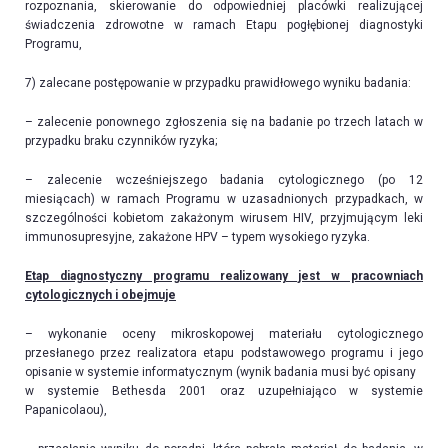
rozpoznania, skierowanie do odpowiedniej placówki realizującej
świadczenia zdrowotne w ramach Etapu pogłębionej diagnostyki
Programu,
7) zalecane postępowanie w przypadku prawidłowego wyniku badania:
– zalecenie ponownego zgłoszenia się na badanie po trzech latach w
przypadku braku czynników ryzyka;
– zalecenie wcześniejszego badania cytologicznego (po 12
miesiącach) w ramach Programu w uzasadnionych przypadkach, w
szczególności kobietom zakażonym wirusem HIV, przyjmującym leki
immunosupresyjne, zakażone HPV – typem wysokiego ryzyka.
Etap diagnostyczny programu realizowany jest w pracowniach
cytologicznych i obejmuje
– wykonanie oceny mikroskopowej materiału cytologicznego
przesłanego przez realizatora etapu podstawowego programu i jego
opisanie w systemie informatycznym (wynik badania musi być opisany
w systemie Bethesda 2001 oraz uzupełniająco w systemie
Papanicolaou),