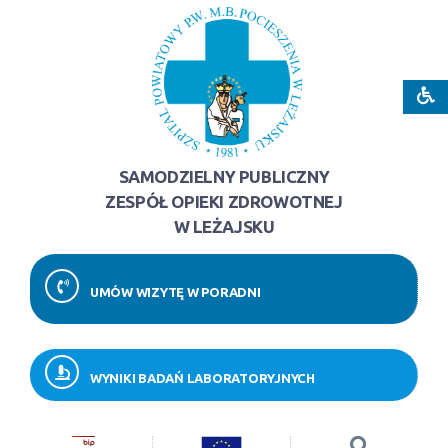
SAMODZIELNY PUBLICZNY
ZESPÓŁ OPIEKI ZDROWOTNEJ
W LEŻAJSKU
UMÓW WIZYTĘ W PORADNI
WYNIKI BADAŃ LABORATORYJNYCH