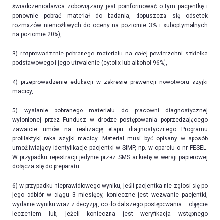
świadczeniodawca zobowiązany jest poinformować o tym pacjentkę i
ponownie pobrać materiał do badania, dopuszcza się odsetek
rozmazów niemożliwych do oceny na poziomie 3% i suboptymalnych
na poziomie 20%),
3) rozprowadzenie pobranego materiału na całej powierzchni szkiełka
podstawowego i jego utrwalenie (cytofix lub alkohol 96%),
4) przeprowadzenie edukacji w zakresie prewencji nowotworu szyjki
macicy,
5) wysłanie pobranego materiału do pracowni diagnostycznej
wyłonionej przez Fundusz w drodze postępowania poprzedzającego
zawarcie umów na realizację etapu diagnostycznego Programu
profilaktyki raka szyjki macicy. Materiał musi być opisany w sposób
umożliwiający identyfikacje pacjentki w SIMP, np. w oparciu o nr PESEL.
W przypadku rejestracji jedynie przez SMS ankietę w wersji papierowej
dołącza się do preparatu.
6) w przypadku nieprawidłowego wyniku, jeśli pacjentka nie zgłosi się po
jego odbiór w ciągu 3 miesięcy, konieczne jest wezwanie pacjentki,
wydanie wyniku wraz z decyzją, co do dalszego postępowania – objęcie
leczeniem lub, jeżeli konieczna jest weryfikacja wstępnego