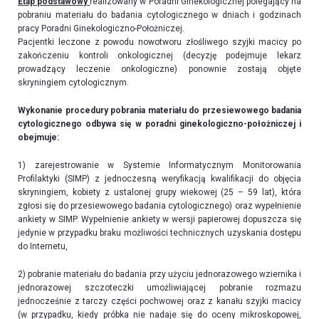
Etap podstawowy
realizowany w Poradni Ginekologicznej polegający na
pobraniu materiału do badania cytologicznego w dniach i godzinach
pracy Poradni Ginekologiczno-Położniczej.
Pacjentki leczone z powodu nowotworu złośliwego szyjki macicy po
zakończeniu kontroli onkologicznej (decyzję podejmuje lekarz
prowadzący leczenie onkologiczne) ponownie zostają objęte
skryningiem cytologicznym.
Wykonanie procedury pobrania materiału do przesiewowego badania
cytologicznego odbywa się w poradni ginekologiczno-położniczej i
obejmuje:
1) zarejestrowanie w Systemie Informatycznym Monitorowania
Profilaktyki (SIMP) z jednoczesną weryfikacją kwalifikacji do objęcia
skryningiem, kobiety z ustalonej grupy wiekowej (25 – 59 lat), która
zgłosi się do przesiewowego badania cytologicznego) oraz wypełnienie
ankiety w SIMP. Wypełnienie ankiety w wersji papierowej dopuszcza się
jedynie w przypadku braku możliwości technicznych uzyskania dostępu
do Internetu,
2) pobranie materiału do badania przy użyciu jednorazowego wziernika i
jednorazowej szczoteczki umożliwiającej pobranie rozmazu
jednocześnie z tarczy części pochwowej oraz z kanału szyjki macicy
(w przypadku, kiedy próbka nie nadaje się do oceny mikroskopowej,