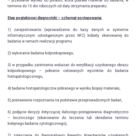
– przesłanie wyniku do poradni, która pobrała materiał do badania, w
terminie do 15 dni roboczych od daty otrzymania preparatu.
Etap pogłębionej diagnostyki – schemat postępowania:
1) zarejestrowanie (wprowadzenie do bazy danych w systemie
informatycznym udostępnionym przez NFZ) kobiety skierowanej do
badania w ramach realizacji programu.
2) wykonanie badania kolposkopowego,
3) w przypadku zaistnienia wskazań do weryfikacji uzyskanego obrazu
kolposkopowego – pobranie celowanych wycinków do badania
histopatologicznego,
4) badanie histopatologiczne pobranego w wyniku biopsji materiału,
5) postawienie rozpoznania na podstawie przeprowadzonych badań,
6) podjęcie decyzji dotyczącej dalszego postępowania diagnostyczno
– leczniczego (skierowanie do leczenia lub określenie terminu
kolejnego badania cytologicznego),
7) zgłaszanie do Regionalnego Rejestru Nowotworów uzyskanych