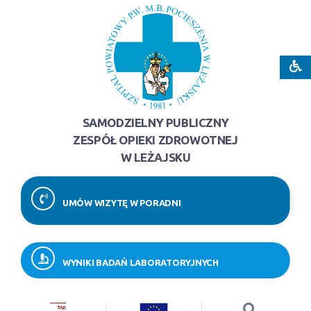
SAMODZIELNY PUBLICZNY
ZESPÓŁ OPIEKI ZDROWOTNEJ
W LEŻAJSKU
UMÓW WIZYTĘ W PORADNI
WYNIKI BADAŃ LABORATORYJNYCH