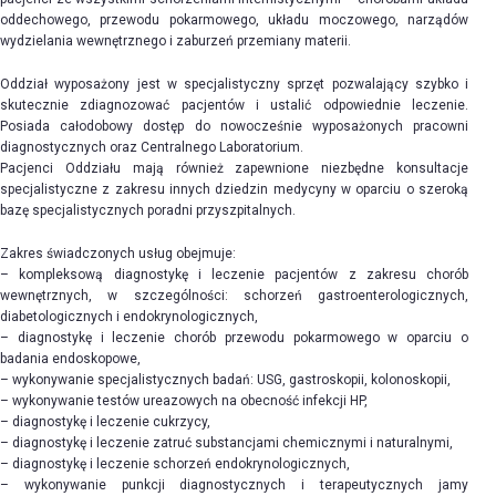
oddechowego, przewodu pokarmowego, układu moczowego, narządów
wydzielania wewnętrznego i zaburzeń przemiany materii.
Oddział wyposażony jest w specjalistyczny sprzęt pozwalający szybko i
skutecznie zdiagnozować pacjentów i ustalić odpowiednie leczenie.
Posiada całodobowy dostęp do nowocześnie wyposażonych pracowni
diagnostycznych oraz Centralnego Laboratorium.
Pacjenci Oddziału mają również zapewnione niezbędne konsultacje
specjalistyczne z zakresu innych dziedzin medycyny w oparciu o szeroką
bazę specjalistycznych poradni przyszpitalnych.
Zakres świadczonych usług obejmuje:
– kompleksową diagnostykę i leczenie pacjentów z zakresu chorób
wewnętrznych, w szczególności: schorzeń gastroenterologicznych,
diabetologicznych i endokrynologicznych,
– diagnostykę i leczenie chorób przewodu pokarmowego w oparciu o
badania endoskopowe,
– wykonywanie specjalistycznych badań: USG, gastroskopii, kolonoskopii,
– wykonywanie testów ureazowych na obecność infekcji HP,
– diagnostykę i leczenie cukrzycy,
– diagnostykę i leczenie zatruć substancjami chemicznymi i naturalnymi,
– diagnostykę i leczenie schorzeń endokrynologicznych,
– wykonywanie punkcji diagnostycznych i terapeutycznych jamy