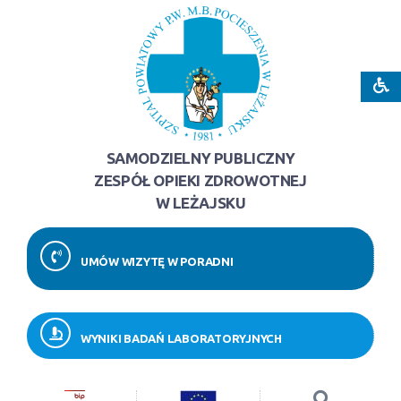
SAMODZIELNY PUBLICZNY
ZESPÓŁ OPIEKI ZDROWOTNEJ
W LEŻAJSKU
UMÓW WIZYTĘ W PORADNI
WYNIKI BADAŃ LABORATORYJNYCH