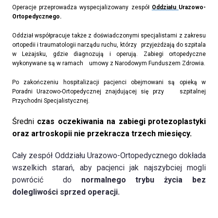
Operacje przeprowadza
wyspecjalizowany
zespół
Oddziału
Urazowo-
Ortopedycznego.
Oddział
współpracuje także z doświadczonymi specjalistami z zakresu
ortopedii i traumatologii
narządu
ruchu, którzy
przyjeżdżają
do
szpitala
w
Leżajsk
u
,
gdzie
diagnozują
i operują
.
Zabiegi
ortopedyczne
wykonywane są
w
r
amach umowy
z
Narodowym Funduszem Zdrowia.
P
o zakończeniu hospitalizacji
pacjenci
obejmowani są opieką w
Poradni Urazo
w
o-Ortopedycznej znajdującej się przy
szpitalnej
Przychodni Specjalistycznej.
Ś
redni
czas oczekiwania na zabieg
i
protezoplastyki
oraz
artroskopii nie przekracza
trzech
miesięcy.
Cały zespół
Oddziału Urazowo-Ortopedycznego
dokłada
wszelkich starań, aby pacjenci jak najszybciej mogli
powrócić do
normalnego trybu życia
bez
dolegliwości sprzed operacji.