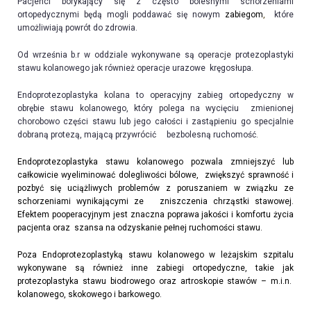
Pacjenci borykający się z często bolesnymi schorzeniami
ortopedycznymi będą mogli poddawać się nowym
zabiegom
,
które
umożliwiają powrót do zdrowia.
Od września b.r w oddziale wykonywane są operacje protezoplastyki
stawu kolanowego jak również operacje urazowe kręgosłupa.
Endoprotezoplastyka kolana to operacyjny zabieg ortopedyczny w
obrębie stawu kolanowego, który polega na wycięciu zmienionej
chorobowo części stawu lub jego całości i zastąpieniu go specjalnie
dobraną protezą, mającą przywrócić bezbolesną ruchomość.
Endoprotezoplastyka stawu kolanowego pozwala zmniejszyć lub
całkowicie wyeliminować dolegliwości bólowe, zwiększyć sprawność i
pozbyć się uciążliwych problemów z poruszaniem w związku ze
schorzeniami wynikającymi ze zniszczenia chrząstki stawowej.
Efektem pooperacyjnym jest znaczna poprawa jakości i komfortu życia
pacjenta oraz szansa na odzyskanie pełnej ruchomości stawu.
Poza
Endo
protezoplastyką stawu kolanowego w
leżajskim szpitalu
wykonywan
e są
również inne
zabiegi
ortopedyczne,
takie jak
protezoplastyka
stawu biodrowego oraz artroskopie stawów – m.i.n.
kolanowego,
skokowego i
barkowego.