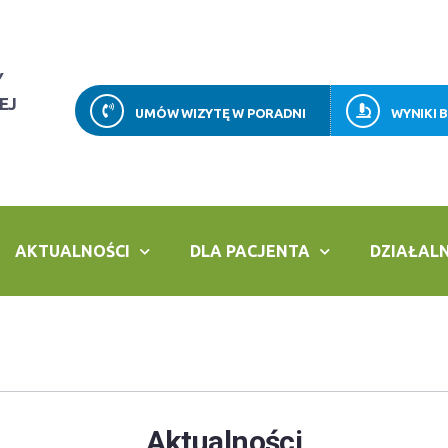
Y
EJ
UMÓW WIZYTĘ W PORADNI
WYNIKI 
AKTUALNOŚCI
DLA PACJENTA
DZIAŁAL
Aktualności