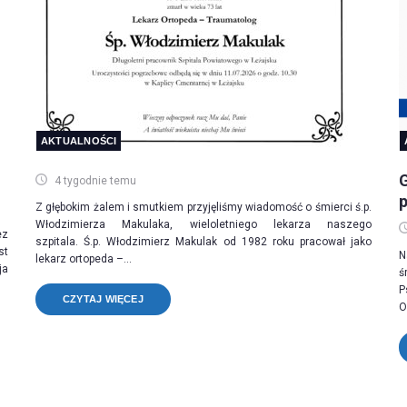
AKTUALNOŚCI
4 tygodnie temu
Z głębokim żalem i smutkiem przyjęliśmy wiadomość o śmierci ś.p.
Włodzimierza Makulaka, wieloletniego lekarza naszego
ez
szpitala. Ś.p. Włodzimierz Makulak od 1982 roku pracował jako
st
N
lekarz ortopeda –...
ja
ś
P
CZYTAJ WIĘCEJ
O