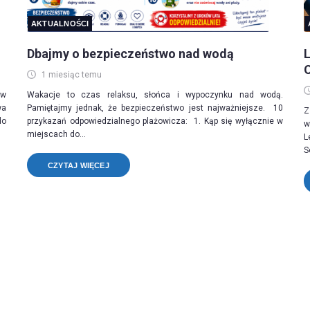
AKTUALNOŚCI
Dbajmy o bezpieczeństwo nad wodą
L
1 miesiąc temu
 w
Wakacje to czas relaksu, słońca i wypoczynku nad wodą.
wa
Pamiętajmy jednak, że bezpieczeństwo jest najważniejsze. 10
Z
do
przykazań odpowiedzialnego plażowicza: 1. Kąp się wyłącznie w
w
miejscach do...
L
S
CZYTAJ WIĘCEJ