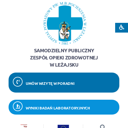
SAMODZIELNY PUBLICZNY
ZESPÓŁ OPIEKI ZDROWOTNEJ
W LEŻAJSKU
UMÓW WIZYTĘ W PORADNI
WYNIKI BADAŃ LABORATORYJNYCH