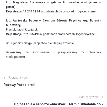
l
og. Magdalena Szarkowicz – gab. nr 8 (poradnia urologiczna –
parter)
Rejestracja: 17 240 52 64
w godzinach pracy poradni logopedycznej.
l
og. Agnieszka Bzdoń – Centrum Zdrowia Psychicznego Dzieci i
Młodzieży,
Plac Mariacki 9, Leżajsk
Rejestracja: 782 865 498
w godzinach pracy poradni logopedycznej.
Dni i godziny przyjęć pacjentów nie ulegają zmianie.
Dziękujemy za zrozumienie i przepraszamy za chwilowe
niedogodności
.
Poprzedni wpis
Różowy Październik
Następny wpis
Ogłoszenie o naborze wniosków – termin składania do 7