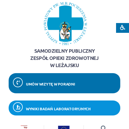
SAMODZIELNY PUBLICZNY
ZESPÓŁ OPIEKI ZDROWOTNEJ
W LEŻAJSKU
UMÓW WIZYTĘ W PORADNI
WYNIKI BADAŃ LABORATORYJNYCH