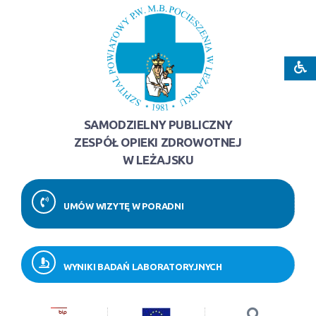
SAMODZIELNY PUBLICZNY
ZESPÓŁ OPIEKI ZDROWOTNEJ
W LEŻAJSKU
UMÓW WIZYTĘ W PORADNI
WYNIKI BADAŃ LABORATORYJNYCH