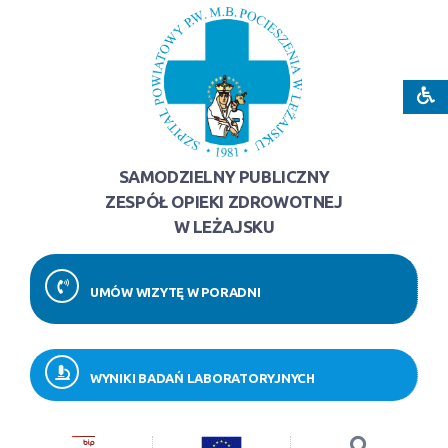
SAMODZIELNY PUBLICZNY
ZESPÓŁ OPIEKI ZDROWOTNEJ
W LEŻAJSKU
UMÓW WIZYTĘ W PORADNI
WYNIKI BADAŃ LABORATORYJNYCH