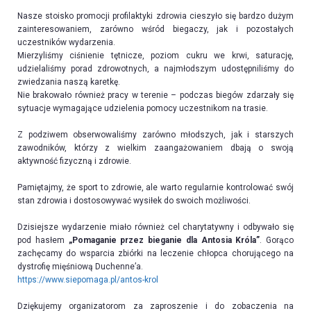
Nasze stoisko promocji profilaktyki zdrowia cieszyło się bardzo dużym
zainteresowaniem, zarówno wśród biegaczy, jak i pozostałych
uczestników wydarzenia.
Mierzyliśmy ciśnienie tętnicze, poziom cukru we krwi, saturację,
udzielaliśmy porad zdrowotnych, a najmłodszym udostępniliśmy do
zwiedzania naszą karetkę.
Nie brakowało również pracy w terenie – podczas biegów zdarzały się
sytuacje wymagające udzielenia pomocy uczestnikom na trasie.
Z podziwem obserwowaliśmy zarówno młodszych, jak i starszych
zawodników, którzy z wielkim zaangażowaniem dbają o swoją
aktywność fizyczną i zdrowie.
Pamiętajmy, że sport to zdrowie, ale warto regularnie kontrolować swój
stan zdrowia i dostosowywać wysiłek do swoich możliwości.
Dzisiejsze wydarzenie miało również cel charytatywny i odbywało się
pod hasłem
„Pomaganie przez bieganie dla Antosia Króla”
. Gorąco
zachęcamy do wsparcia zbiórki na leczenie chłopca chorującego na
dystrofię mięśniową Duchenne’a.
https://www.siepomaga.pl/antos-krol
Dziękujemy organizatorom za zaproszenie i do zobaczenia na