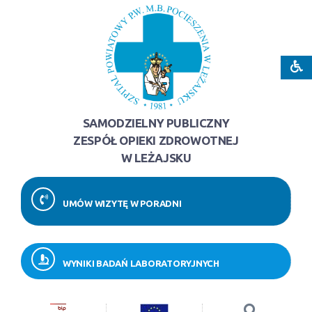
SAMODZIELNY PUBLICZNY
ZESPÓŁ OPIEKI ZDROWOTNEJ
W LEŻAJSKU
UMÓW WIZYTĘ W PORADNI
WYNIKI BADAŃ LABORATORYJNYCH