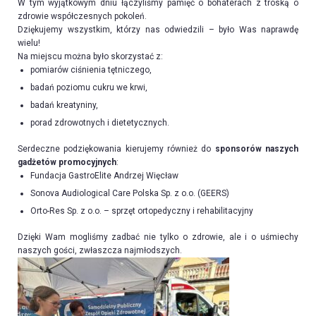
W tym wyjątkowym dniu łączyliśmy pamięć o bohaterach z troską o
zdrowie współczesnych pokoleń.
Dziękujemy wszystkim, którzy nas odwiedzili – było Was naprawdę
wielu!
Na miejscu można było skorzystać z:
pomiarów ciśnienia tętniczego,
badań poziomu cukru we krwi,
badań kreatyniny,
porad zdrowotnych i dietetycznych.
Serdeczne podziękowania kierujemy również do
sponsorów naszych
gadżetów promocyjnych
:
Fundacja GastroElite Andrzej Więcław
Sonova Audiological Care Polska Sp. z o.o. (GEERS)
Orto-Res Sp. z o.o. – sprzęt ortopedyczny i rehabilitacyjny
Dzięki Wam mogliśmy zadbać nie tylko o zdrowie, ale i o uśmiechy
naszych gości, zwłaszcza najmłodszych.