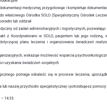
 edukacyjne
dokumentacji medycznej, przygotowuje i kompletuje dokumentacj
 do właściwego Ośrodka SOLO (Specjalistyczny Ośrodek Leczen
poradni lub oddział
yczny od zadań administracyjnych i logistycznych, pozwalając 
ntakt z Koordynatorami w SOLO, pacjentem lub jego rodziną,
 dotyczącej planu leczenia i organizowania świadczeń realiz
organizacyjnych, wskazuje możliwość wsparcia psychoonkologicz
ści uzyskania świadczeń socjalnych
gicznego pomaga odnaleźć się w procesie leczenia, uporząd
la lub naszej przychodni specjalistycznej i potrzebujesz pomocy:
0 – 14:35