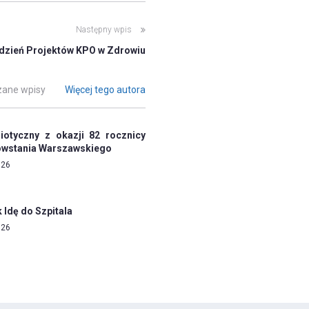
Następny wpis
dzień Projektów KPO w Zdrowiu
ane wpisy
Więcej tego autora
riotyczny z okazji 82 rocznicy
wstania Warszawskiego
026
Idę do Szpitala
026