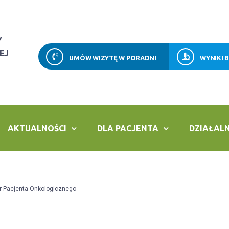
Y
EJ
UMÓW WIZYTĘ W PORADNI
WYNIKI 
AKTUALNOŚCI
DLA PACJENTA
DZIAŁAL
r Pacjenta Onkologicznego