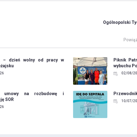
Ogólnopolski Ty
Powiąz
ia – dzień wolny od pracy w
Piknik Pat
żajsku
wybuchu Po
26
02/08/2
ie umowy na rozbudowę i
Przewodnik 
ję SOR
10/07/2
26