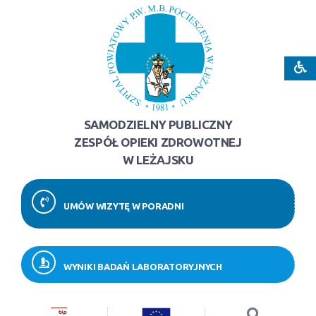
SAMODZIELNY PUBLICZNY
ZESPÓŁ OPIEKI ZDROWOTNEJ
W LEŻAJSKU
UMÓW WIZYTĘ W PORADNI
WYNIKI BADAŃ LABORATORYJNYCH