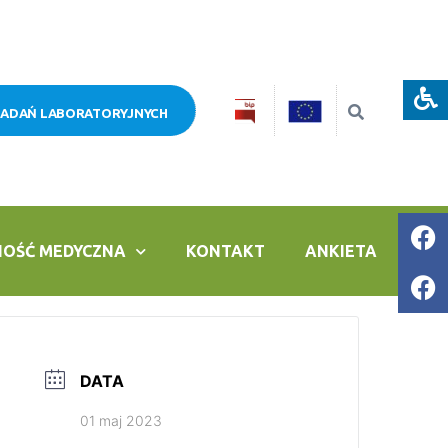
BADAŃ LABORATORYJNYCH
NOŚĆ MEDYCZNA
KONTAKT
ANKIETA
DATA
01 maj 2023