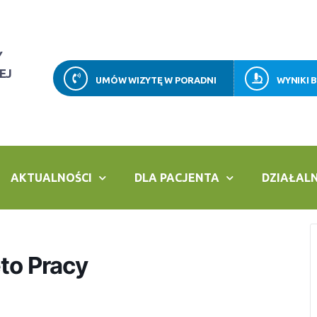
Y
EJ
UMÓW WIZYTĘ W PORADNI
WYNIKI 
AKTUALNOŚCI
DLA PACJENTA
DZIAŁAL
to Pracy