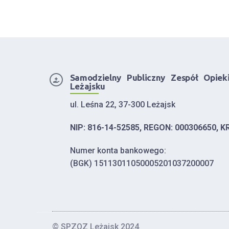
Samodzielny Publiczny Zespół Opiek
Leżajsku
ul. Leśna 22, 37-300 Leżajsk
NIP: 816-14-52585, REGON: 000306650, K
Numer konta bankowego:
(BGK) 15113011050005201037200007
© SPZOZ Leżajsk 2024