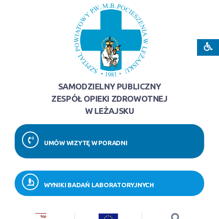
SAMODZIELNY PUBLICZNY
ZESPÓŁ OPIEKI ZDROWOTNEJ
W LEŻAJSKU
UMÓW WIZYTĘ W PORADNI
WYNIKI BADAŃ LABORATORYJNYCH