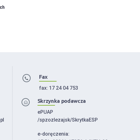
ych
Fax
fax: 17 24 04 753
Skrzynka podawcza
ePUAP
pl
/spzozlezajsk/SkrytkaESP
e-doręczenia: