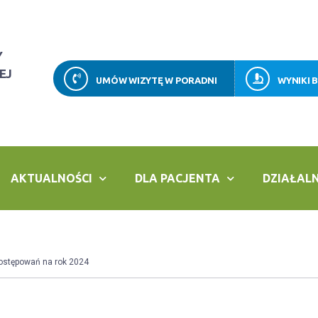
Y
EJ
UMÓW WIZYTĘ W PORADNI
WYNIKI 
AKTUALNOŚCI
DLA PACJENTA
DZIAŁAL
ostępowań na rok 2024