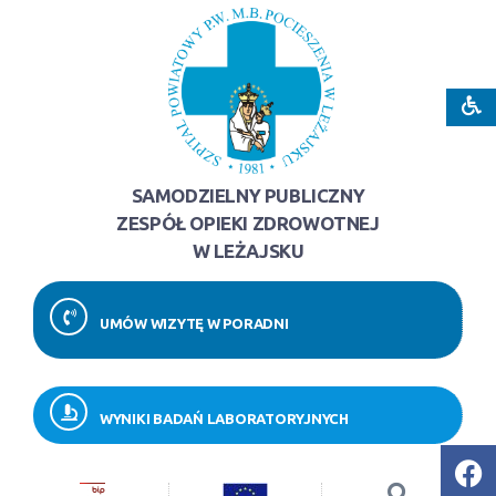
SAMODZIELNY PUBLICZNY
ZESPÓŁ OPIEKI ZDROWOTNEJ
W LEŻAJSKU
UMÓW WIZYTĘ W PORADNI
WYNIKI BADAŃ LABORATORYJNYCH