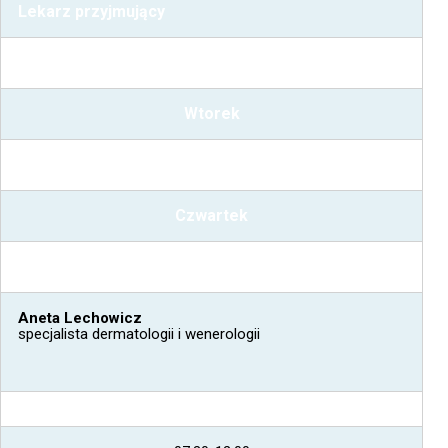
Lekarz przyjmujący
Poniedziałek
Wtorek
Środa
Czwartek
Piątek
Aneta Lechowicz
specjalista dermatologii i wenerologii