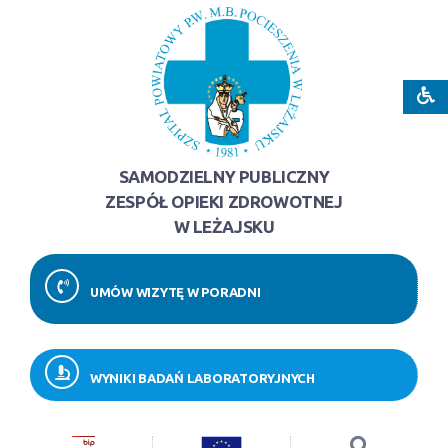
SAMODZIELNY PUBLICZNY
ZESPÓŁ OPIEKI ZDROWOTNEJ
W LEŻAJSKU
UMÓW WIZYTĘ W PORADNI
WYNIKI BADAŃ LABORATORYJNYCH