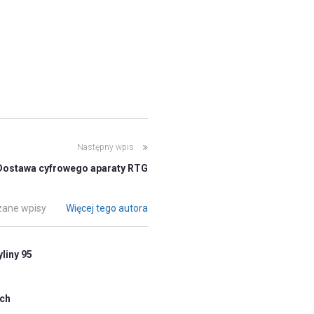
Następny wpis
Dostawa cyfrowego aparaty RTG
ane wpisy
Więcej tego autora
liny 95
ych