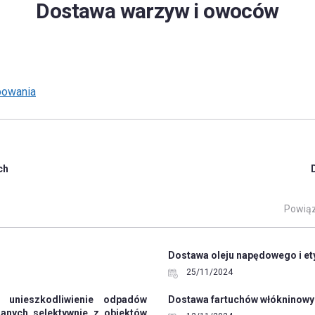
Dostawa warzyw i owoców
powania
ch
Powiąz
Dostawa oleju napędowego i ety
25/11/2024
i unieszkodliwienie odpadów
Dostawa fartuchów włókninow
anych selektywnie z obiektów