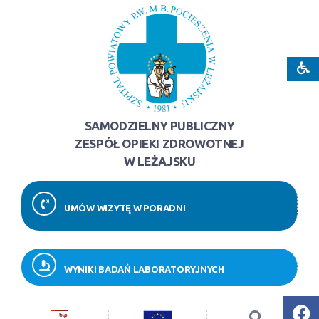
SAMODZIELNY PUBLICZNY
ZESPÓŁ OPIEKI ZDROWOTNEJ
W LEŻAJSKU
UMÓW WIZYTĘ W PORADNI
WYNIKI BADAŃ LABORATORYJNYCH