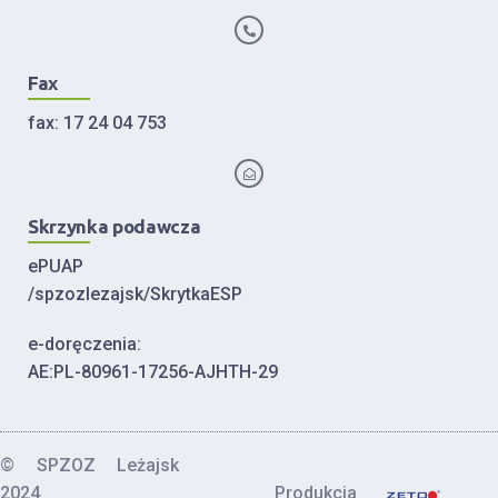
Fax
fax: 17 24 04 753
Skrzynka podawcza
ePUAP
/spzozlezajsk/SkrytkaESP
e-doręczenia:
AE:PL-80961-17256-AJHTH-29
© SPZOZ Leżajsk
2024
Produkcja